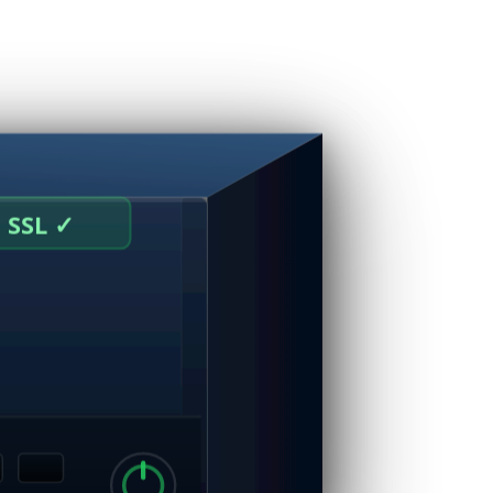
SSL ✓