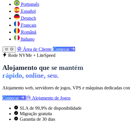
Português
Español
Deutsch
Français
Română
Italiano
Área de Cliente
Começar
Rede NVMe + LiteSpeed
Alojamento que se mantém
rápido, online, seu.
Alojamento web, servidores de jogos, VPS e máquinas dedicadas conc
Começar
Alojamento de Jogos
SLA de 99,9% de disponibilidade
Migração gratuita
Garantia de 30 dias