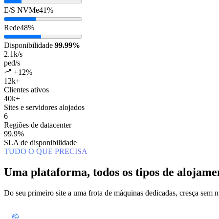
E/S NVMe
41%
Rede
48%
Disponibilidade
99.99%
2.1k
/s
ped/s
+12%
12k+
Clientes ativos
40k+
Sites e servidores alojados
6
Regiões de datacenter
99.9%
SLA de disponibilidade
TUDO O QUE PRECISA
Uma plataforma, todos os tipos de alojame
Do seu primeiro site a uma frota de máquinas dedicadas, cresça sem 