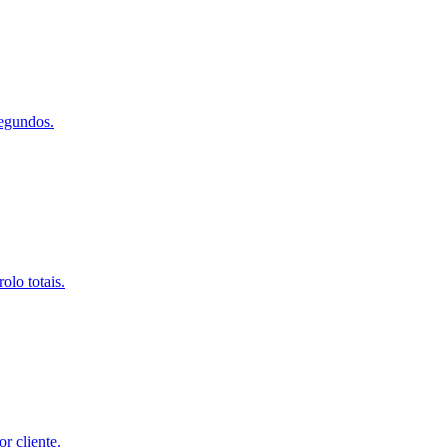
egundos.
olo totais.
r cliente.