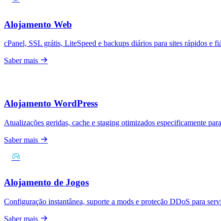
Alojamento Web
cPanel, SSL grátis, LiteSpeed e backups diários para sites rápidos e fi
Saber mais
Alojamento WordPress
Atualizações geridas, cache e staging otimizados especificamente par
Saber mais
Alojamento de Jogos
Configuração instantânea, suporte a mods e proteção DDoS para servi
Saber mais