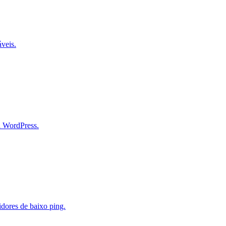
áveis.
a WordPress.
dores de baixo ping.