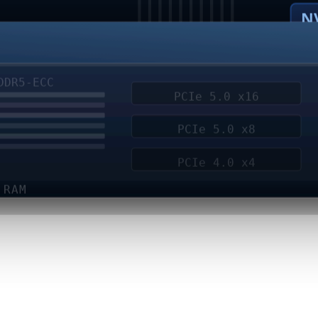
N
DDR5-ECC
PCIe 5.0 x16
PCIe 5.0 x8
PCIe 4.0 x4
 RAM