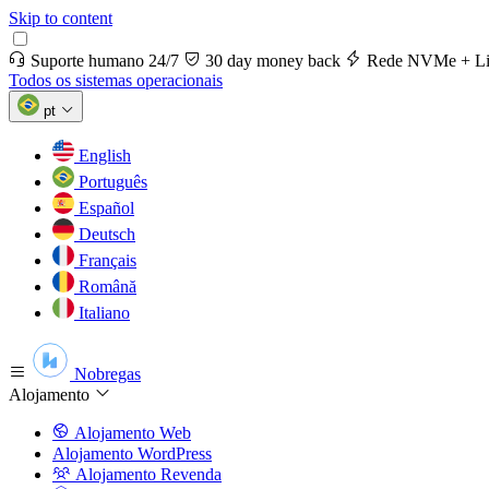
Skip to content
Suporte humano 24/7
30 day money back
Rede NVMe + Li
Todos os sistemas operacionais
pt
English
Português
Español
Deutsch
Français
Română
Italiano
Nobregas
Alojamento
Alojamento Web
Alojamento WordPress
Alojamento Revenda