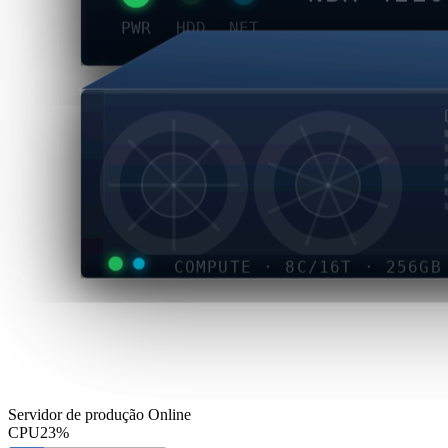
PWR
HDD
NET
COMPUTE · 8C/16T · 256GB
Servidor de produção
Online
CPU
23%