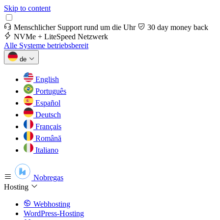
Skip to content
Menschlicher Support rund um die Uhr
30 day money back
NVMe + LiteSpeed Netzwerk
Alle Systeme betriebsbereit
de
English
Português
Español
Deutsch
Français
Română
Italiano
Nobregas
Hosting
Webhosting
WordPress-Hosting