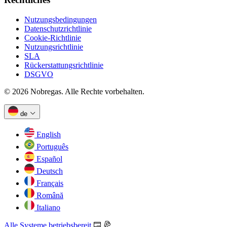
Nutzungsbedingungen
Datenschutzrichtlinie
Cookie-Richtlinie
Nutzungsrichtlinie
SLA
Rückerstattungsrichtlinie
DSGVO
©
2026
Nobregas
. Alle Rechte vorbehalten.
de
English
Português
Español
Deutsch
Français
Română
Italiano
Alle Systeme betriebsbereit