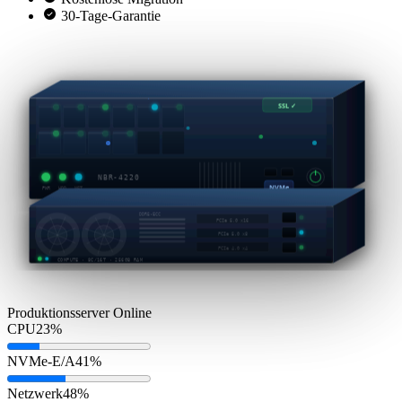
30-Tage-Garantie
SSL ✓
NBR-4220
NVMe
PWR
HDD
NET
DDR5-ECC
PCIe 5.0 x16
PCIe 5.0 x8
PCIe 4.0 x4
COMPUTE · 8C/16T · 256GB RAM
Produktionsserver
Online
CPU
23%
NVMe-E/A
41%
Netzwerk
48%